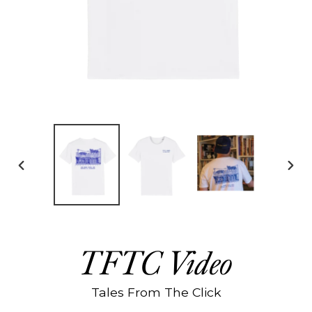
DIAPOSITIVE
DIAP
PRÉCÉDENTE
SUIV
TFTC Video
Tales From The Click