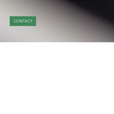
CONTACT
Traphic col
pour proposer 