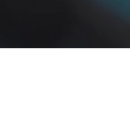
indépendants
ques et limités