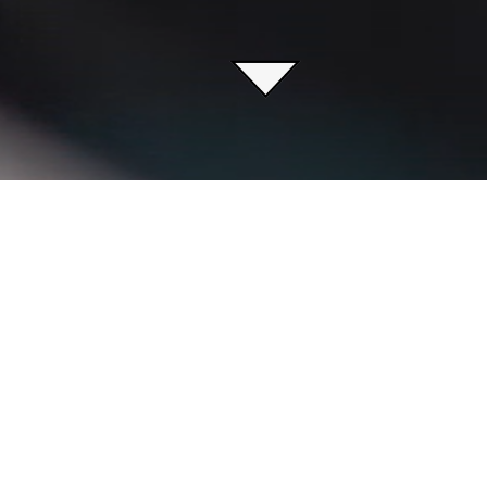
labore avec des créateurs 
des tee-shirts et sweats uni