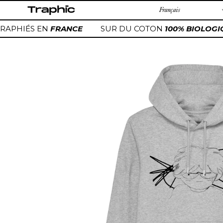
Passer
au
contenu
APHIÉS EN
FRANCE
SUR DU COTON
100% BIOLOGI
Ajout
d'un
produit
à
votre
panier