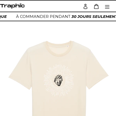
Passer
Se connecter
Panier
au
Rechercher
contenu
IQUE
À COMMANDER PENDANT
30 JOURS SEULEMEN
Ajout
d'un
produit
à
votre
panier