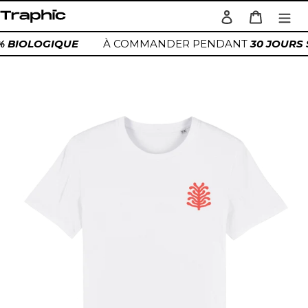
Passer
Se connecter
Panier
au
Rechercher
contenu
0% BIOLOGIQUE
À COMMANDER PENDANT
30 JOURS
Ajout
d'un
produit
à
votre
panier