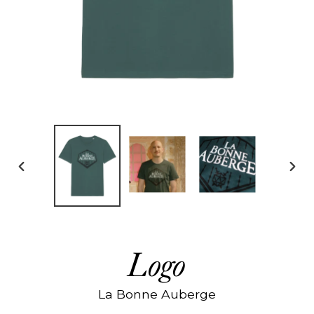
DIAPOSITIVE
DIAP
PRÉCÉDENTE
SUIV
Logo
La Bonne Auberge