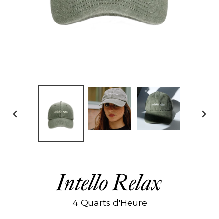
DIAPOSITIVE
DIAP
PRÉCÉDENTE
SUIV
Intello Relax
4 Quarts d'Heure