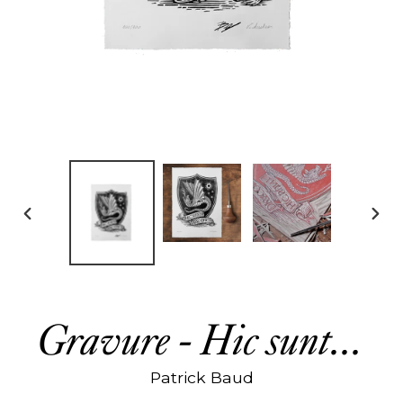
DIAPOSITIVE
DIAP
PRÉCÉDENTE
SUIV
Gravure - Hic sunt...
Patrick Baud