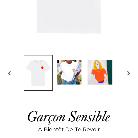
DIAPOSITIVE
DIAP
PRÉCÉDENTE
SUIV
Garçon Sensible
À Bientôt De Te Revoir