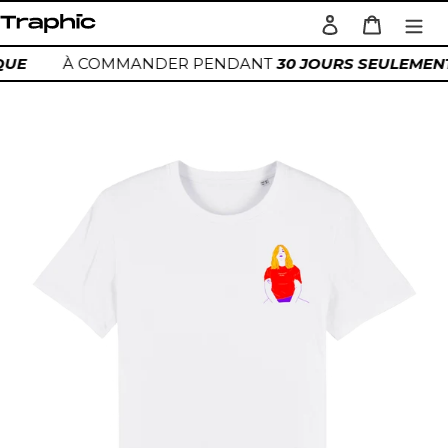
Passer
Se connecter
Panier
au
Rechercher
contenu
IQUE
À COMMANDER PENDANT
30 JOURS SEULEMEN
Ajout
d'un
produit
à
votre
panier