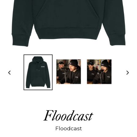
DIAPOSITIVE
DIAP
PRÉCÉDENTE
SUIV
Floodcast
Floodcast