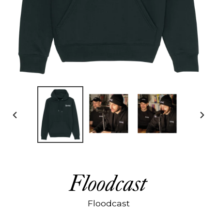
DIAPOSITIVE
DIAP
PRÉCÉDENTE
SUIV
Floodcast
Floodcast