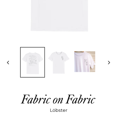
DIAPOSITIVE
DIAP
PRÉCÉDENTE
SUIV
Fabric on Fabric
Löbster