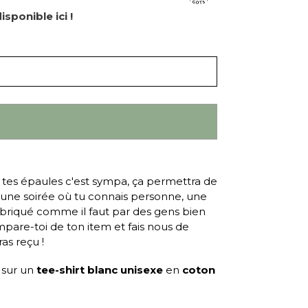
isponible ici !
 tes épaules c'est sympa, ça permettra de
 une soirée où tu connais personne, une
Fabriqué comme il faut par des gens bien
mpare-toi de ton item et fais nous de
ras reçu !
é
sur un
tee-shirt
blanc unisexe
en
coton