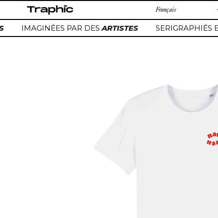
Passer
au
contenu
IMAGINÉES PAR DES
ARTISTES
SERIGRAPHIÉS E
Ajout
d'un
produit
à
votre
panier