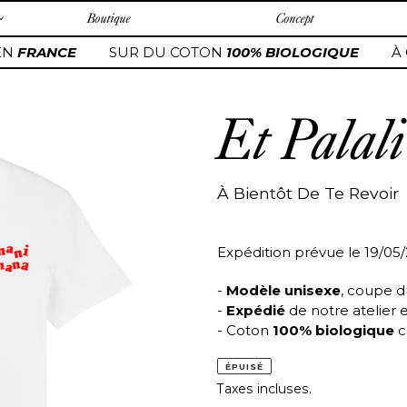
Boutique
Concept
N
FRANCE
SUR DU COTON
100% BIOLOGIQUE
À 
Et Palali
À Bientôt De Te Revoir
Expédition prévue le 19/05
-
Modèle unisexe
, coupe d
-
Expédié
de notre atelier 
- Coton
100% biologique
c
ÉPUISÉ
Taxes incluses.