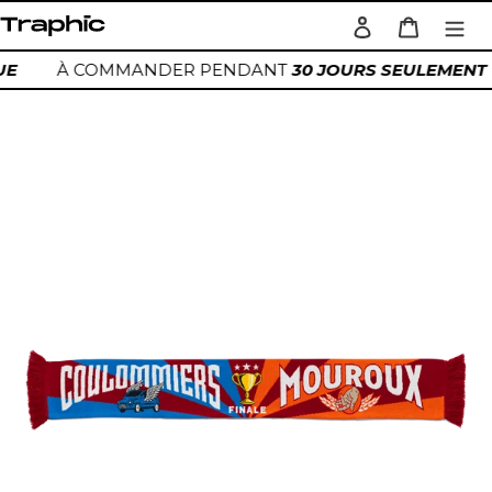
Passer
Se connecter
Panier
au
Rechercher
contenu
QUE
À COMMANDER PENDANT
30 JOURS SEULEMENT
Ajout
d'un
produit
à
votre
panier