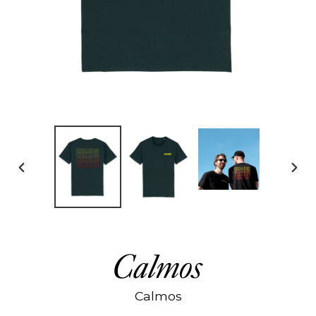
DIAPOSITIVE
DIAP
PRÉCÉDENTE
SUIV
Calmos
Calmos