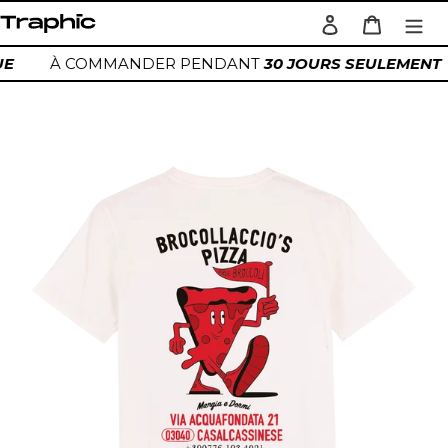
Passer
Se connecter
Panier
au
Rechercher
contenu
QUE
À COMMANDER PENDANT
30 JOURS SEULEMENT
Ajout
d'un
produit
à
votre
panier