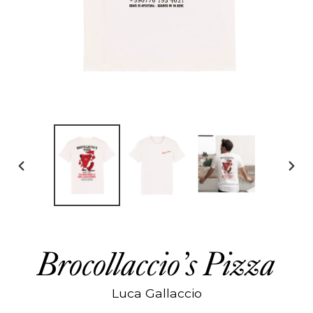
DIAPOSITIVE
DIAP
PRÉCÉDENTE
SUIV
Brocollaccio’s Pizza
Luca Gallaccio