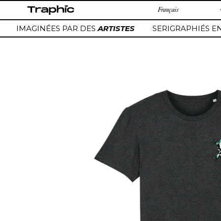
Passer
au
contenu
IMAGINÉES PAR DES
ARTISTES
SERIGRAPHIÉS EN
Ajout
d'un
produit
à
votre
panier