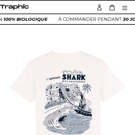
Passer
Se connecter
Panier
au
Rechercher
contenu
ON
100% BIOLOGIQUE
À COMMANDER PENDANT
30 
Ajout
d'un
produit
à
votre
panier