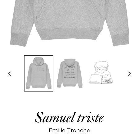
DIAPOSITIVE
DIAP
PRÉCÉDENTE
SUIV
Samuel triste
Emilie Tronche