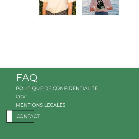
FAQ
POLITIQUE DE CONFIDENTIALITÉ
CGV
MENTIONS LÉGALES
D
CONTACT
EUR €
E
V
I