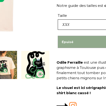
Notre guide des tailles est
d
Taille
Épuisé
Odile Ferraille
est une illus
graphisme à Toulouse puis d
finalement tout tomber pou
petits chiens mignons sur I
Le visuel est ici sérigraph
shirt blanc cassé !