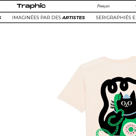
Passer
au
contenu
IMAGINÉES PAR DES
ARTISTES
SERIGRAPHIÉS E
Ajout
d'un
produit
à
votre
panier