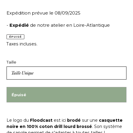
Expédition prévue le 08/09/2025
-
Expédié
de notre atelier en Loire-Atlantique
ÉPUISÉ
Taxes incluses.
Taille
Épuisé
Le logo du
Floodcast
est ici
brodé
sur une
casquette
noire en 100% coton drill lourd brossé
. Son système
de sangle permet de s'adapter à toutes tailles !