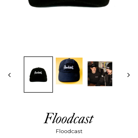
DIAPOSITIVE
DIAP
PRÉCÉDENTE
SUIV
Floodcast
Floodcast