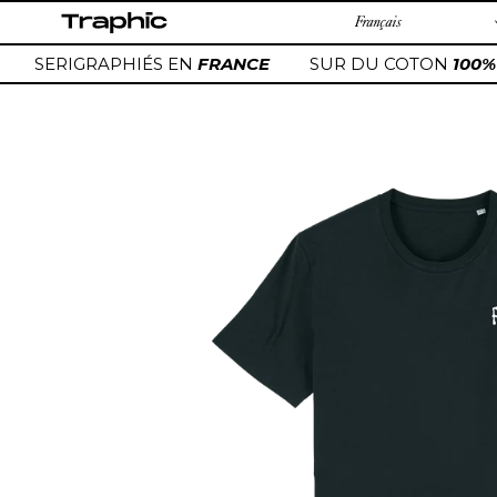
Passer
au
contenu
SERIGRAPHIÉS EN
FRANCE
SUR DU COTON
100%
Ajout
d'un
produit
à
votre
panier