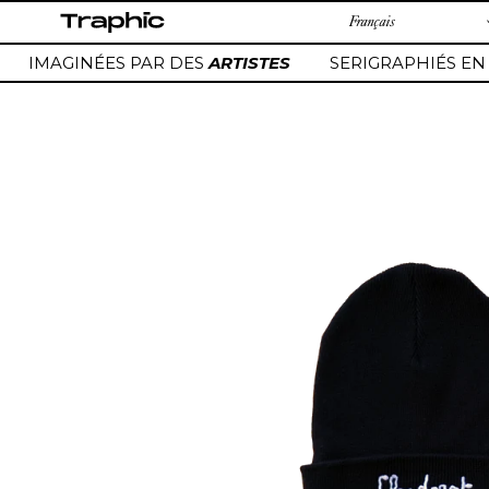
Passer
au
contenu
IMAGINÉES PAR DES
ARTISTES
SERIGRAPHIÉS EN
Ajout
d'un
produit
à
votre
panier