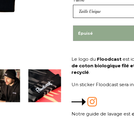
Épuisé
Le logo du
Floodcast
est i
de coton biologique filé 
recyclé
.
Un sticker Floodcast sera in
Notre guide de lavage est
d