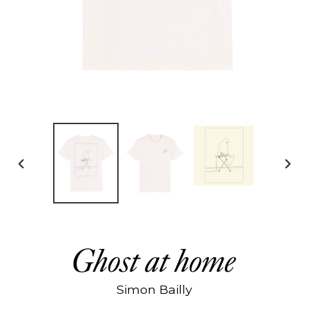
DIAPOSITIVE
DIAP
PRÉCÉDENTE
SUIV
Ghost at home
Simon Bailly