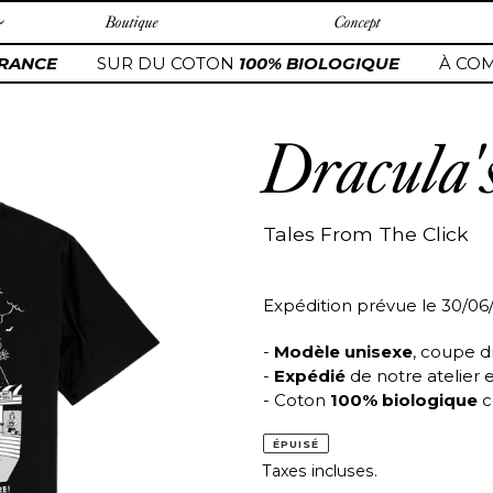
Boutique
Concept
ANCE
SUR DU COTON
100% BIOLOGIQUE
À COM
Dracula'
Tales From The Click
Expédition prévue le 30/06
-
Modèle unisexe
, coupe d
-
Expédié
de notre atelier 
- Coton
100% biologique
c
ÉPUISÉ
Taxes incluses.