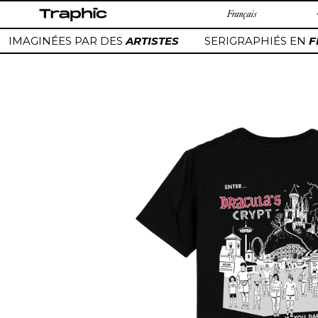
Passer
au
contenu
IMAGINÉES PAR DES
ARTISTES
SERIGRAPHIÉS EN
FR
Ajout
d'un
produit
à
votre
panier