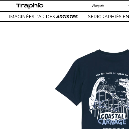
Passer
au
contenu
IMAGINÉES PAR DES
ARTISTES
SERIGRAPHIÉS EN
Ajout
d'un
produit
à
votre
panier