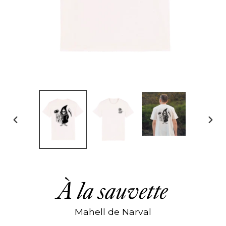
DIAPOSITIVE
DIAP
PRÉCÉDENTE
SUIV
À la sauvette
Mahell de Narval