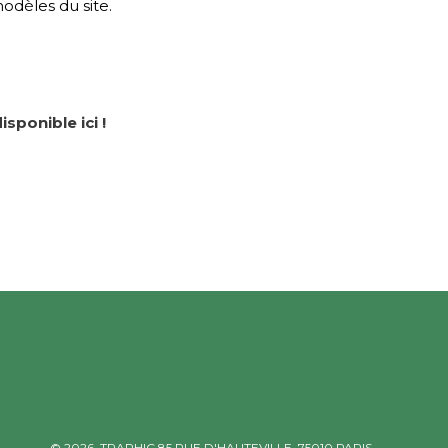
odèles du site.
isponible ici !
© 2026,
TRAPHIC
85 RUE D'HAUTEVILLE, 75010 PARIS