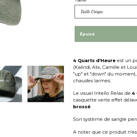
Épuisé
4 Quarts d'Heure
est un p
(Kalindi, Alix, Camille et Lo
"up" et "down" du moment, u
chaudes larmes.
Le visuel Intello Relax de
4
casquette verte effet déla
brossé
.
Son système de sangle perme
A noter que ce produit n'e