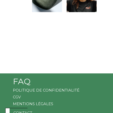
FAQ
POLITIQUE DE CONFIDENTIALITÉ
CGV
MENTIONS LÉGALES
D
CONTACT