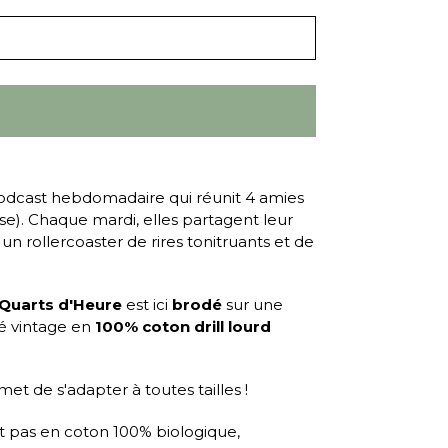
odcast hebdomadaire qui réunit 4 amies
uise). Chaque mardi, elles partagent leur
n rollercoaster de rires tonitruants et de
 Quarts d'Heure
est ici
brodé
sur une
vé vintage en
100% coton drill lourd
t de s'adapter à toutes tailles !
st pas en coton 100% biologique,