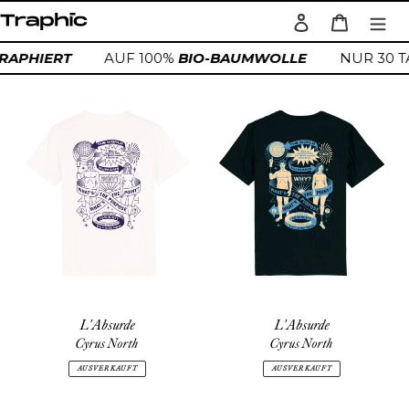
Direkt
Einloggen
Warenkorb
zum
Suchen
Inhalt
IGRAPHIERT
AUF 100%
BIO-BAUMWOLLE
NUR 30
L'Absurde
L'Absurde
L'Absurde
L'Absurde
Cyrus North
Cyrus North
AUSVERKAUFT
AUSVERKAUFT