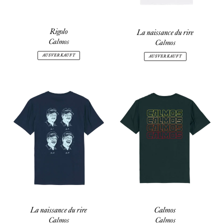
Rigolo
La naissance du rire
Calmos
Calmos
AUSVERKAUFT
AUSVERKAUFT
La
Calmos
naissance
du
rire
La naissance du rire
Calmos
Calmos
Calmos