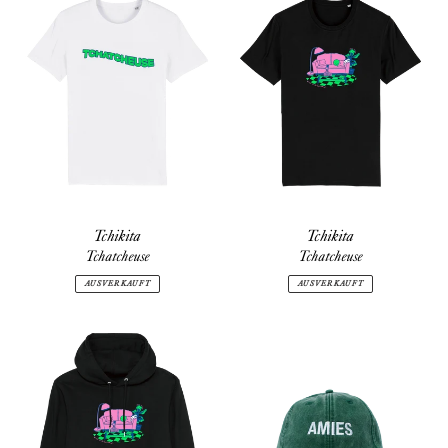
Tchikita
Tchikita
Tchatcheuse
Tchatcheuse
AUSVERKAUFT
AUSVERKAUFT
Tchikita
AMIES