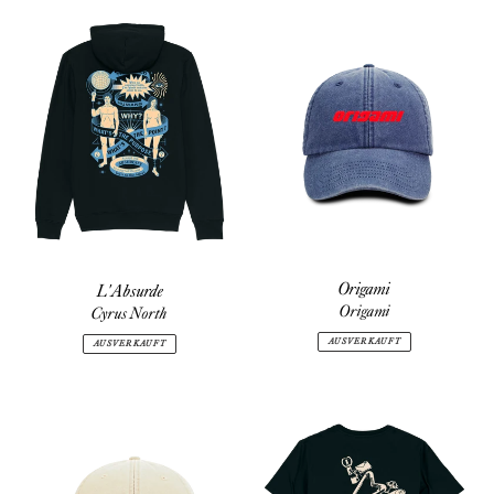
L'Absurde
Origami
Origami
L'Absurde
Origami
Cyrus North
AUSVERKAUFT
AUSVERKAUFT
Origami
Jamais
deux
sans
trois