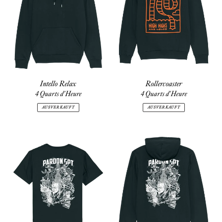
Intello Relax
Rollercoaster
4 Quarts d'Heure
4 Quarts d'Heure
AUSVERKAUFT
AUSVERKAUFT
Pardon
Pardon
GPT
GPT