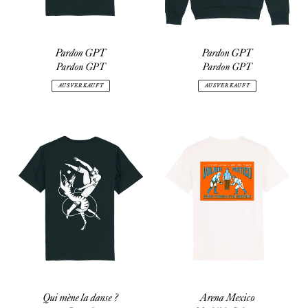
Pardon GPT
Pardon GPT
Pardon GPT
Pardon GPT
AUSVERKAUFT
AUSVERKAUFT
Qui
Arena
mène
Mexico
la
danse
?
Qui mène la danse ?
Arena Mexico