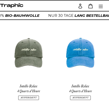
Direkt
Einloggen
Warenkorb
zum
Suchen
Inhalt
00%
BIO-BAUMWOLLE
NUR 30 TAGE
LANG BESTELLBA
Intello
Intello
Relax
Relax
Intello Relax
Intello Relax
4 Quarts d'Heure
4 Quarts d'Heure
AUSVERKAUFT
AUSVERKAUFT