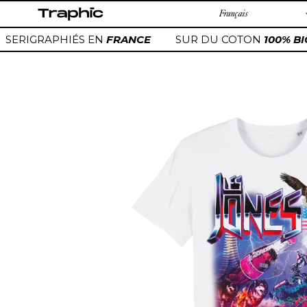
Passer
au
contenu
SERIGRAPHIÉS EN
FRANCE
SUR DU COTON
100% BI
Ajout
d'un
produit
à
votre
panier