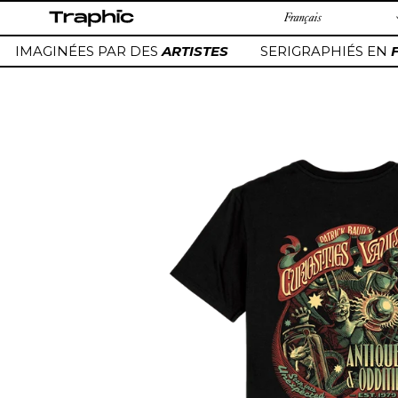
Passer
au
contenu
IMAGINÉES PAR DES
ARTISTES
SERIGRAPHIÉS EN
F
Ajout
d'un
produit
à
votre
panier