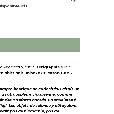
isponible ici !
io Vaderetro, est ici
sérigraphié
sur le
ee-shirt noir unisexe
en
coton 100%
 propre boutique de curiosités. C'était un
x, à l'atmosphère victorienne, comme
it des artefacts hantés, un squelette à
fidji. Les objets de science y côtoyaient
y avait pas de hiérarchie, pas de