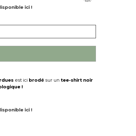
isponible ici !
erdues
est ici
brodé
sur un
tee-shirt noir
ologique
!
isponible ici !