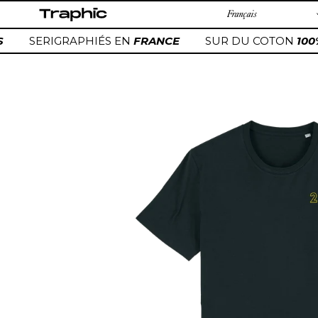
Passer
au
contenu
SERIGRAPHIÉS EN
FRANCE
SUR DU COTON
100
Ajout
d'un
produit
à
votre
panier